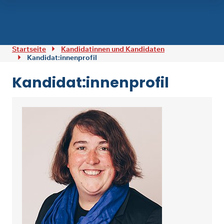
Zum Inhalt springen
Startseite
Kandidatinnen und Kandidaten
Kandidat:innenprofil
Kandidat:innenprofil