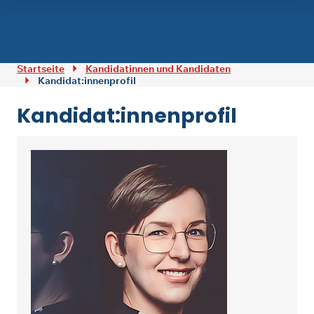
Zum Inhalt springen
Startseite
Kandidatinnen und Kandidaten
Kandidat:innenprofil
Kandidat:innenprofil