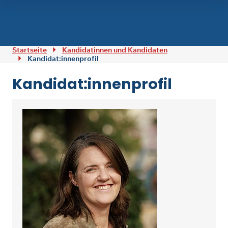
Zum Inhalt springen
Startseite
Kandidatinnen und Kandidaten
Kandidat:innenprofil
Kandidat:innenprofil