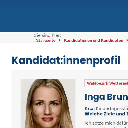
Zum Inhalt springen
Sie sind hier:
Startseite
Kandidatinnen und Kandidaten
Kandidat:innenprofil
Wahlbezirk Wetterau
Inga Bru
Kita:
Kindertagesstä
Welche Ziele und
Ich setze mich dafür