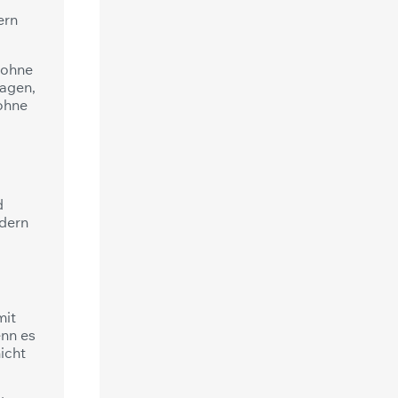
ern
 ohne
ragen,
 ohne
d
ndern
mit
enn es
icht