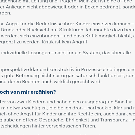
ugenhöhe mit Leitung und Trägern. Mein Ziel ist eine offene
er Anliegen nicht abgewiegelt oder in Ecken gedrängt, sond
rden.
hne Angst für die Bedürfnisse ihrer Kinder einsetzen können –
 Druck oder Rücksicht auf Strukturen. Ich möchte dazu beit
 werden, sich einzubringen – und dass Kritik möglich bleibt,
renzt zu werden. Kritik ist kein Angriff.
individuelle Lösungen – nicht für ein System, das über alle
nperspektive klar und konstruktiv in Prozesse einbringen un
s gute Betreuung nicht nur organisatorisch funktioniert, so
und deren Rechten auch wirklich gerecht wird.
och von mir erzählen?
utter von zwei Kindern und habe einen ausgeprägten Sinn für
mir etwas wichtig ist, bleibe ich dran – hartnäckig, klar und 
ich ohne Angst für Kinder und ihre Rechte ein, auch dann, w
glaube an offene Gespräche, Ehrlichkeit und Transparenz – n
ntscheidungen hinter verschlossenen Türen.