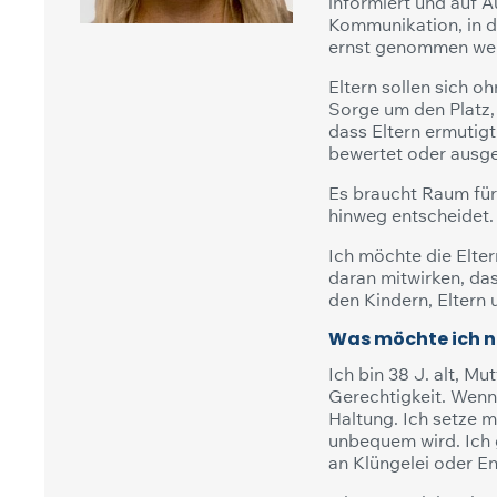
informiert und auf A
Kommunikation, in d
ernst genommen we
Eltern sollen sich o
Sorge um den Platz,
dass Eltern ermutigt
bewertet oder ausgeg
Es braucht Raum für 
hinweg entscheidet.
Ich möchte die Elter
daran mitwirken, das
den Kindern, Eltern 
Was möchte ich n
Ich bin 38 J. alt, M
Gerechtigkeit. Wenn 
Haltung. Ich setze m
unbequem wird. Ich 
an Klüngelei oder E