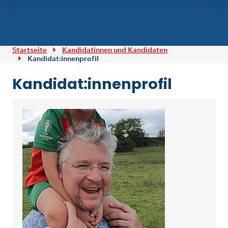
Zum Inhalt springen
Startseite
Kandidatinnen und Kandidaten
Kandidat:innenprofil
Kandidat:innenprofil