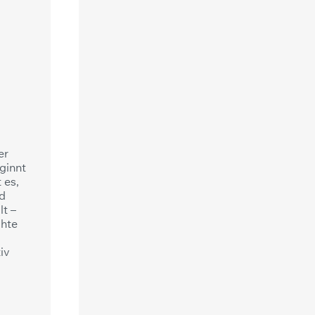
er
ginnt
 es,
nd
lt –
chte
iv