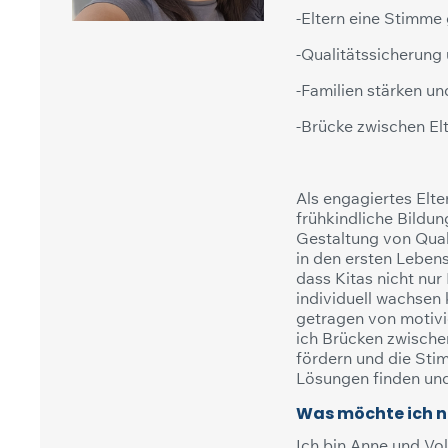
-Eltern eine Stimme
-Qualitätssicherung
-Familien stärken un
-Brücke zwischen Elt
Als engagiertes Elte
frühkindliche Bildun
Gestaltung von Qual
in den ersten Lebens
dass Kitas nicht nur
individuell wachsen 
getragen von motivi
ich Brücken zwische
fördern und die Stim
Lösungen finden u
Was möchte ich n
Ich bin Anne und Vo