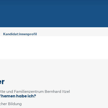
Kandidat:innenprofil
er
tte und Familienzentrum Bernhard Itzel
 Themen habe ich?
cher Bildung