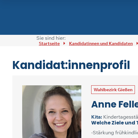
Zum Inhalt springen
Sie sind hier:
Startseite
Kandidatinnen und Kandidaten
Kandidat:innenprofil
Wahlbezirk Gießen
Anne Fell
Kita:
Kindertagesstä
Welche Ziele und
-Stärkung frühkindli