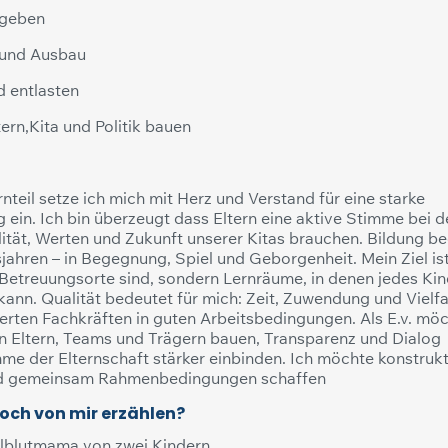
 geben
 und Ausbau
d entlasten
ern,Kita und Politik bauen
rnteil setze ich mich mit Herz und Verstand für eine starke
g ein. Ich bin überzeugt dass Eltern eine aktive Stimme bei d
ität, Werten und Zukunft unserer Kitas brauchen. Bildung be
jahren – in Begegnung, Spiel und Geborgenheit. Mein Ziel ist
 Betreuungsorte sind, sondern Lernräume, in denen jedes Ki
kann. Qualität bedeutet für mich: Zeit, Zuwendung und Vielfa
erten Fachkräften in guten Arbeitsbedingungen. Als E.v. mö
n Eltern, Teams und Trägern bauen, Transparenz und Dialog
me der Elternschaft stärker einbinden. Ich möchte konstrukt
nd gemeinsam Rahmenbedingungen schaffen
och von mir erzählen?
llblutmama von zwei Kindern.